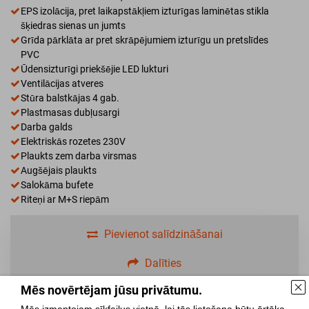
EPS izolācija, pret laikapstākļiem izturīgas laminētas stikla
šķiedras sienas un jumts
Grīda pārklāta ar pret skrāpējumiem izturīgu un pretslīdes
PVC
Ūdensizturīgi priekšējie LED lukturi
Ventilācijas atveres
Stūra balstkājas 4 gab.
Plastmasas dubļusargi
Darba galds
Elektriskās rozetes 230V
Plaukts zem darba virsmas
Augšējais plaukts
Salokāma bufete
Riteņi ar M+S riepām
Pievienot salīdzināšanai
Dalīties
Mēs novērtējam jūsu privātumu.
Mēs izmantojam sīkfailus vietnē, lai tās lietošana būtu ērtāka