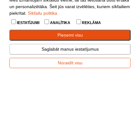
un personalizētāka. Šeit jūs varat izvēlēties, kuriem sīkfailiem
piekrītat.
Sīkfailu politika
IESTATĪJUMI
ANALĪTIKA
REKLĀMA
Pieņemt visu
Saglabāt manus iestatījumus
Noraidīt visu