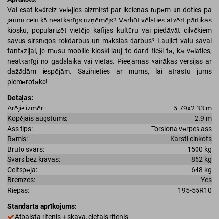
Vai esat kādreiz vēlējies aizmirst par ikdienas rūpēm un doties pa
jaunu ceļu kā neatkarīgs uzņēmējs? Varbūt vēlaties atvērt pārtikas
kiosku, popularizēt vietējo kafijas kultūru vai piedāvāt cilvēkiem
savus sirsnīgos rokdarbus un mākslas darbus? Ļaujiet vaļu savai
fantāzijai, jo mūsu mobilie kioski ļauj to darīt tieši tā, kā vēlaties,
neatkarīgi no gadalaika vai vietas. Pieejamas vairākas versijas ar
dažādām iespējām. Sazinieties ar mums, lai atrastu jums
piemērotāko!
Detaļas:
Ārējie izmēri:
5.79x2.33 m
Kopējais augstums:
2.9 m
Ass tips:
Torsiona vērpes ass
Rāmis:
Karsti cinkots
Bruto svars:
1500 kg
Svars bez kravas:
852 kg
Celtspēja:
648 kg
Bremzes:
Yes
Riepas:
195-55R10
Standarta aprīkojums:
Atbalsta ritenis + skava, cietais ritenis