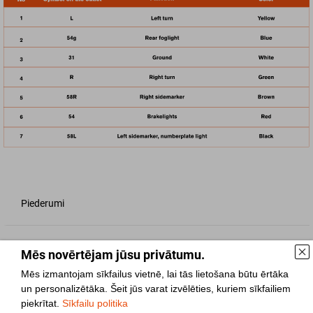
Piederumi
Rezerves daļas
Mēs novērtējam jūsu privātumu.
Mēs izmantojam sīkfailus vietnē, lai tās lietošana būtu ērtāka
un personalizētāka. Šeit jūs varat izvēlēties, kuriem sīkfailiem
Īpašības
piekrītat.
Sīkfailu politika