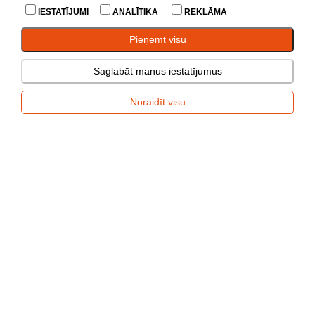
IESTATĪJUMI
ANALĪTIKA
REKLĀMA
Ilgtspēja
Pieņemt visu
Saglabāt manus iestatījumus
Piekabes pase
Noraidīt visu
Garantija
Priekabos lizdo prijungimo schema
A diagram of a plug with 7 pins
A diagram of a plug with 13 pins