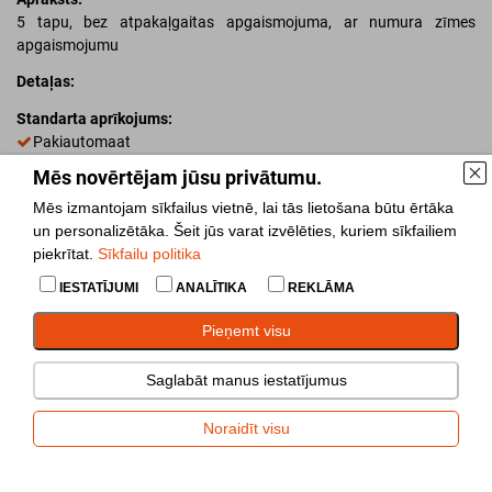
5 tapu, bez atpakaļgaitas apgaismojuma, ar numura zīmes
apgaismojumu
Detaļas:
Standarta aprīkojums:
Pakiautomaat
Väike
Mēs novērtējam jūsu privātumu.
Mēs izmantojam sīkfailus vietnē, lai tās lietošana būtu ērtāka
Pievienot salīdzināšanai
un personalizētāka. Šeit jūs varat izvēlēties, kuriem sīkfailiem
piekrītat.
Sīkfailu politika
Dalīties
IESTATĪJUMI
ANALĪTIKA
REKLĀMA
Pieņemt visu
Rezerves daļas
Saglabāt manus iestatījumus
Gaismas
Noraidīt visu