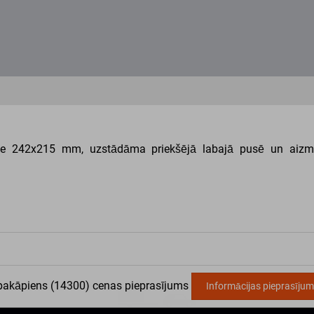
e 242x215 mm, uzstādāma priekšējā labajā pusē un aizm
pakāpiens
(
14300
) cenas pieprasījums
Informācijas pieprasīju