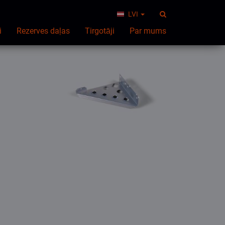
LVI
i
Rezerves daļas
Tirgotāji
Par mums